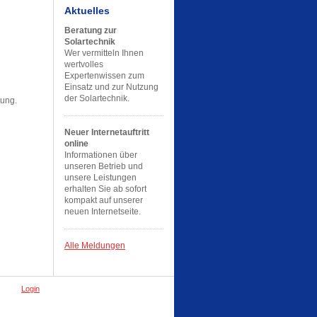
Aktuelles
Beratung zur
Solartechnik
Wer vermitteln Ihnen
wertvolles
Expertenwissen zum
Einsatz und zur Nutzung
der Solartechnik.
tung.
Neuer Internetauftritt
online
Informationen über
unseren Betrieb und
unsere Leistungen
erhalten Sie ab sofort
kompakt auf unserer
neuen Internetseite.
Alle Meldungen
Login